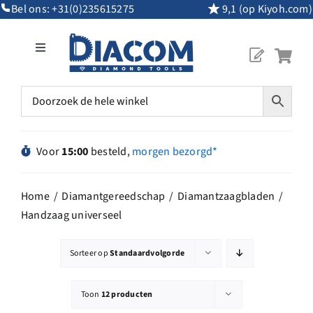
Ga
Bel ons:
+31(0)235615275
9,1 (op Kiyoh.com)
naar
inhoud
Toggle
Navigation
Mijn Account
Diamantgereedschap
Voor
15:00
besteld,
morgen bezorgd*
Machines
Home
Diamantgereedschap
Diamantzaagbladen
Handzaag universeel
Overig Gereedschap
Sorteer op
Standaardvolgorde
Maatwerk
Toon
12 producten