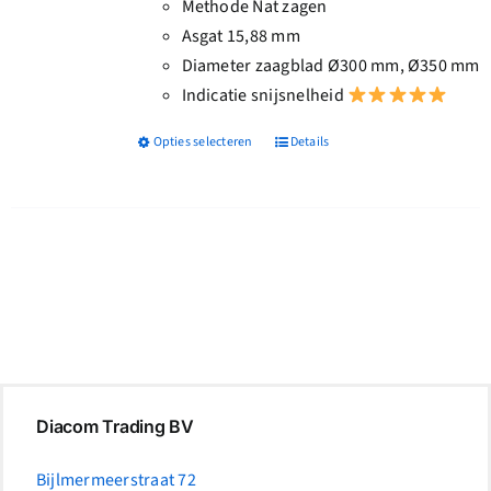
Methode Nat zagen
Asgat 15,88 mm
Diameter zaagblad Ø300 mm, Ø350 mm
Indicatie snijsnelheid
Opties selecteren
Details
Dit
product
heeft
meerdere
variaties.
Deze
optie
kan
gekozen
worden
Diacom Trading BV
op
de
Bijlmermeerstraat 72