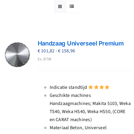
Reparatie
Contact
Acties
Handzaag Universeel Premium
Prijsklasse:
€
101,82
-
€
158,96
€ 101,82
Ex. BTW
Blog
tot
€ 158,96
Vacatures
Indicatie standtijd
Geschikte machines
Handzaagmachines; Makita 5103, Weka
TS40, Weka HS40, Weka HS50, (CORE
en CARAT machines)
Materiaal Beton, Universeel