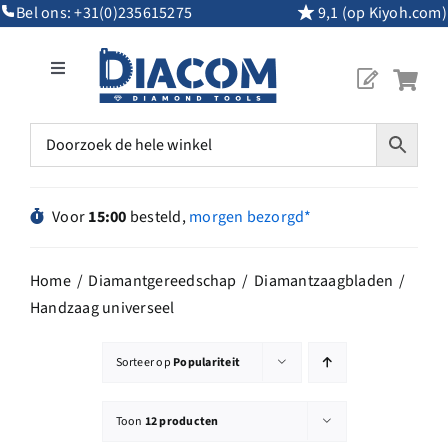
Ga
Bel ons:
+31(0)235615275
9,1 (op Kiyoh.com)
naar
inhoud
Toggle
Navigation
Mijn Account
Diamantgereedschap
Voor
15:00
besteld,
morgen bezorgd*
Machines
Home
Diamantgereedschap
Diamantzaagbladen
Handzaag universeel
Overig Gereedschap
Sorteer op
Populariteit
Maatwerk
Toon
12 producten