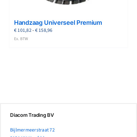
Handzaag Universeel Premium
Prijsklasse:
€
101,82
-
€
158,96
€ 101,82
Ex. BTW
tot
€ 158,96
Diacom Trading BV
Bijlmermeerstraat 72