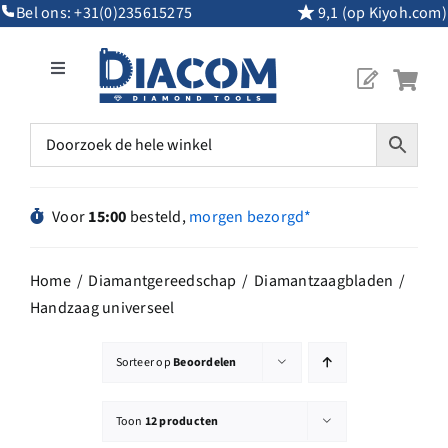
Ga
Bel ons:
+31(0)235615275
9,1 (op Kiyoh.com)
naar
inhoud
Toggle
Navigation
Mijn Account
Diamantgereedschap
Voor
15:00
besteld,
morgen bezorgd*
Machines
Home
Diamantgereedschap
Diamantzaagbladen
Handzaag universeel
Overig Gereedschap
Sorteer op
Beoordelen
Maatwerk
Toon
12 producten