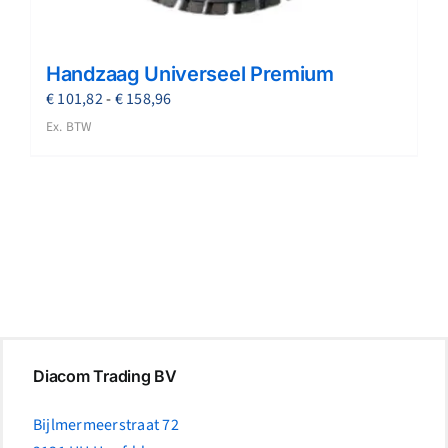
Handzaag Universeel Premium
Prijsklasse:
€
101,82
-
€
158,96
€ 101,82
Ex. BTW
tot
€ 158,96
Diacom Trading BV
Bijlmermeerstraat 72