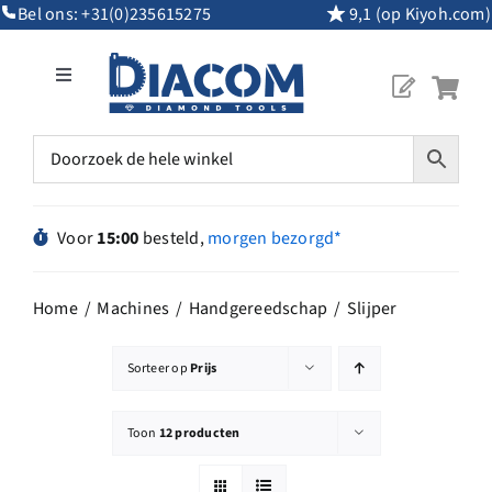
Ga
Bel ons:
+31(0)235615275
9,1 (op Kiyoh.com)
naar
inhoud
Toggle
Navigation
Mijn Account
Diamantgereedschap
Voor
15:00
besteld,
morgen bezorgd*
Machines
Home
Machines
Handgereedschap
Slijper
Overig Gereedschap
Sorteer op
Prijs
Maatwerk
Toon
12 producten