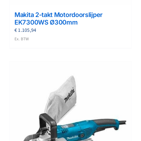
Makita 2-takt Motordoorslijper
EK7300WS Ø300mm
€
1.105,94
Ex. BTW