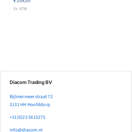
€
209,00
Ex. BTW
Diacom Trading BV
Bijlmermeerstraat 72
2131 HH Hoofddorp
+31(0)23 5615275
info@diacom.nl