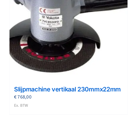
Slijpmachine vertikaal 230mmx22mm
€
768,00
Ex. BTW