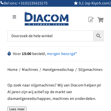
Ga
Bel ons:
+31(0)235615275
9,1 (op Kiyoh.com)
naar
inhoud
Toggle
Navigation
Mijn Account
Diamantgereedschap
Voor
15:00
besteld,
morgen bezorgd*
Machines
Home
Machines
Handgereedschap
Slijpmachines
Overig Gereedschap
Op zoek naar slijpmachines? Wij van Diacom helpen je!
Al jaren zijn wij actief op de markt van
Maatwerk
diamantgereedschappen, machines en onderdelen.
Naast dat wij deze producten in onze eigen fabriek in
Lees meer