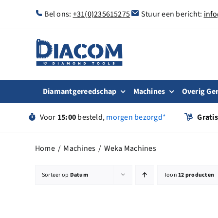
Ga
Bel ons:
+31(0)235615275
Stuur een bericht:
inf
naar
inhoud
Diamantgereedschap
Machines
Overig Ge
Voor
15:00
besteld,
morgen bezorgd*
Grati
Home
Machines
Weka Machines
Sorteer op
Datum
Toon
12 producten