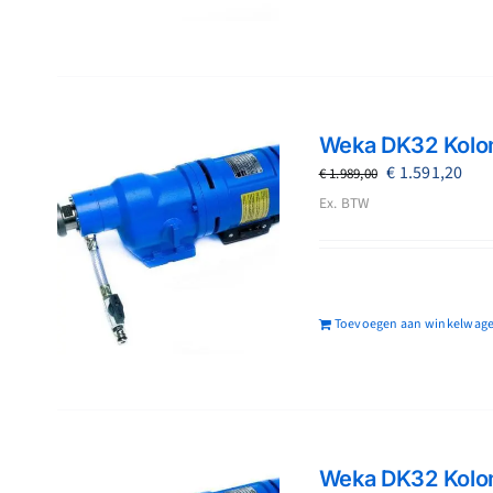
Weka DK32 Kolo
Oorspronkeli
Hui
€
1.591,20
€
1.989,00
prijs
prij
Ex. BTW
was:
is:
€ 1.989,00.
€ 1.
Toevoegen aan winkelwag
Weka DK32 Kolo