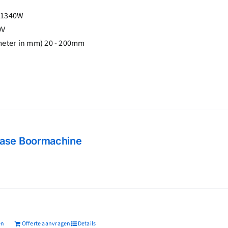
 1340W
0V
meter in mm) 20 - 200mm
fase Boormachine
jke
dige
s
105,60.
en
Offerte aanvragen
Details