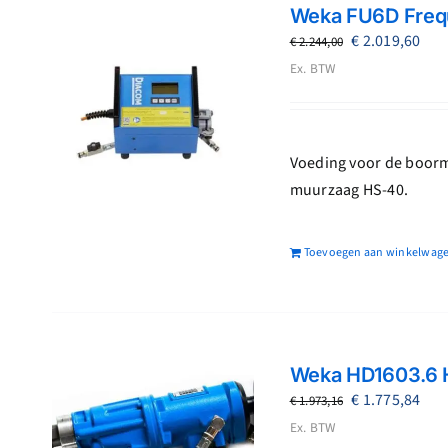
Weka FU6D Frequ
Oorspronkeli
Hui
€
2.019,60
€
2.244,00
prijs
prij
Ex. BTW
was:
is:
€ 2.244,00.
€ 2.
Voeding voor de boormo
muurzaag HS-40.
Toevoegen aan winkelwag
Weka HD1603.6 
Oorspronkeli
Hui
€
1.775,84
€
1.973,16
prijs
prij
Ex. BTW