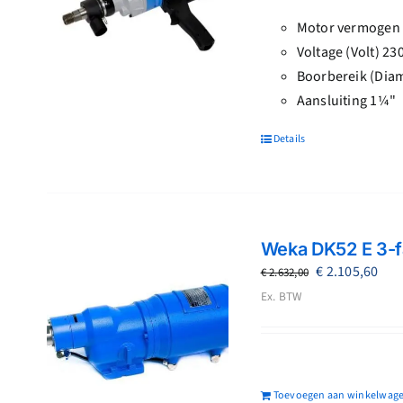
Motor vermogen
Voltage (Volt) 23
Boorbereik (Dia
Aansluiting 1¼"
Details
Weka DK52 E 3-
Oorspronkeli
Hui
€
2.105,60
€
2.632,00
prijs
prij
Ex. BTW
was:
is:
€ 2.632,00.
€ 2.
Toevoegen aan winkelwag