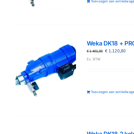
Toevoegen aan winkelwag
Weka DK18 + PR
Oorspronkeli
Hui
€
1.120,80
€
1.401,00
prijs
prij
Ex. BTW
was:
is:
€ 1.401,00.
€ 1.
Toevoegen aan winkelwag