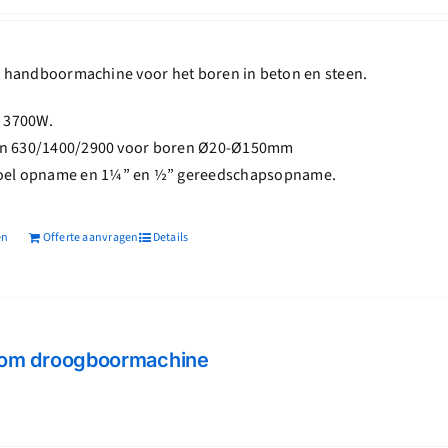
775,84.
handboormachine voor het boren in beton en steen.
 3700W.
gen 630/1400/2900 voor boren Ø20-Ø150mm
el opname en 1¼” en ½” gereedschapsopname.
en
Offerte aanvragen
Details
om droogboormachine
jke
dige
s