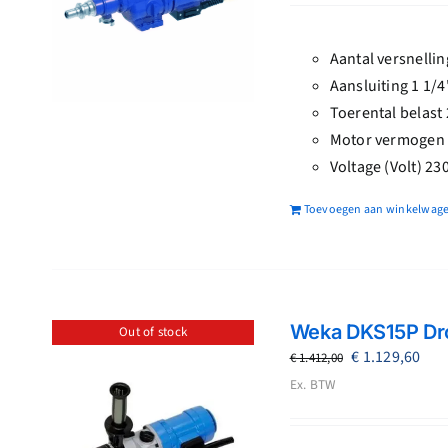
€ 2.535,00.
€ 2.
Aantal versnelli
Aansluiting 1 1/
Toerental belast
Motor vermogen
Voltage (Volt) 23
Toevoegen aan winkelwag
Weka DKS15P Dr
Out of stock
Oorspronkeli
Hui
€
1.129,60
€
1.412,00
prijs
prij
Ex. BTW
was:
is:
€ 1.412,00.
€ 1.