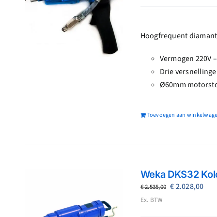
was:
is:
€ 1.973,16.
€ 1.
Hoogfrequent diamant 
Vermogen 220V –
Drie versnellin
Ø60mm motorsto
Toevoegen aan winkelwag
Weka DKS32 Kol
Oorspronkeli
Hui
€
2.028,00
€
2.535,00
prijs
prij
Ex. BTW
was:
is: