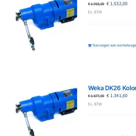
Oorspronkeli
Hui
€
1.532,00
€
1.915,00
prijs
prij
Ex. BTW
was:
is:
€ 1.915,00.
€ 1.
Toevoegen aan winkelwag
Weka DK26 Kolo
Oorspronkeli
Hui
€
1.341,60
€
1.677,00
prijs
prij
Ex. BTW
was:
is:
€ 1.677,00.
€ 1.