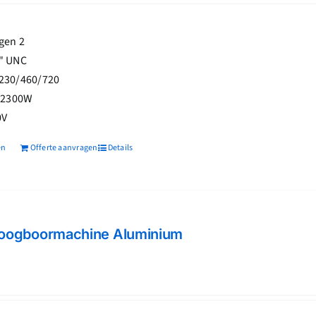
028,00.
ngen 2
4" UNC
 230/460/720
 2300W
0V
en
Offerte aanvragen
Details
oogboormachine Aluminium
jke
dige
s
129,60.