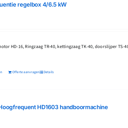
entie regelbox 4/6.5 kW
jke
dige
s
019,60.
tor HD-16, Ringzaag TR-40, kettingzaag TK-40, doorslijper TS-4
en
Offerte aanvragen
Details
Hoogfrequent HD1603 handboormachine
jke
dige
s