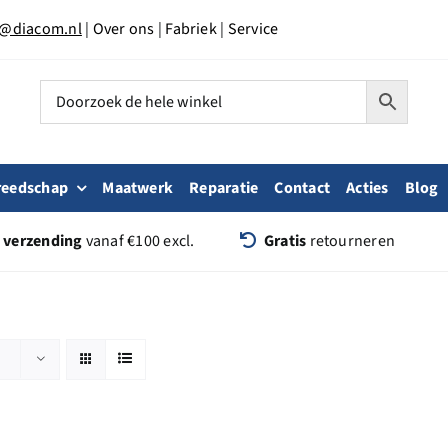
o@diacom.nl
|
Over ons
|
Fabriek
|
Service
reedschap
Maatwerk
Reparatie
Contact
Acties
Blog
s verzending
vanaf €100 excl.
Gratis
retourneren