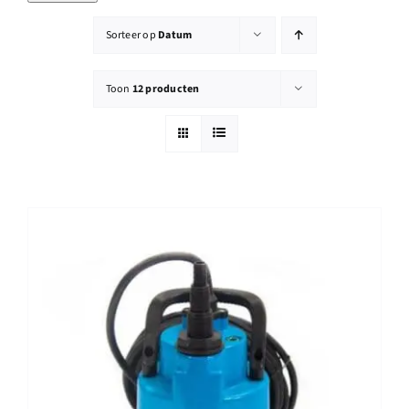
Reparatie
Sorteer op
Datum
Contact
Toon
12 producten
Acties
Blog
Vacatures