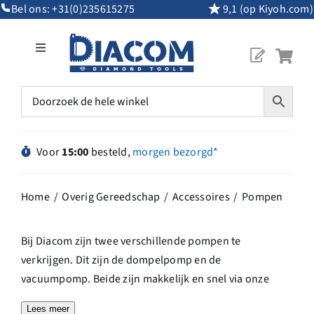
Ga
Bel ons:
+31(0)235615275
9,1 (op Kiyoh.com)
naar
inhoud
Toggle
Navigation
Mijn Account
Diamantgereedschap
Voor
15:00
besteld,
morgen bezorgd*
Machines
Home
Overig Gereedschap
Accessoires
Pompen
Overig Gereedschap
Bij Diacom zijn twee verschillende pompen te
verkrijgen. Dit zijn de dompelpomp en de
Maatwerk
vacuumpomp. Beide zijn makkelijk en snel via onze
website te bestellen.
Lees meer