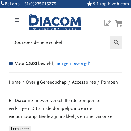
Ga
Bel ons:
+31(0)235615275
9,1 (op Kiyoh.com)
naar
inhoud
Toggle
Navigation
Mijn Account
Diamantgereedschap
Voor
15:00
besteld,
morgen bezorgd*
Machines
Home
Overig Gereedschap
Accessoires
Pompen
Overig Gereedschap
Bij Diacom zijn twee verschillende pompen te
verkrijgen. Dit zijn de dompelpomp en de
Maatwerk
vacuumpomp. Beide zijn makkelijk en snel via onze
website te bestellen.
Lees meer