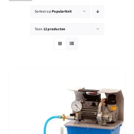
Reparatie
Sorteer op
Populariteit
Contact
Toon
12 producten
Acties
Blog
Vacatures