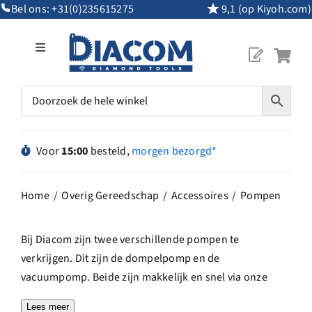
Ga
Bel ons:
+31(0)235615275
9,1 (op Kiyoh.com)
naar
inhoud
Toggle
Navigation
Mijn Account
Diamantgereedschap
Voor
15:00
besteld,
morgen bezorgd*
Machines
Home
Overig Gereedschap
Accessoires
Pompen
Overig Gereedschap
Bij Diacom zijn twee verschillende pompen te
verkrijgen. Dit zijn de dompelpomp en de
Maatwerk
vacuumpomp. Beide zijn makkelijk en snel via onze
website te bestellen.
Lees meer