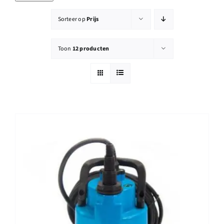
Reparatie
Sorteer op
Prijs
Contact
Toon
12 producten
Acties
Blog
Vacatures