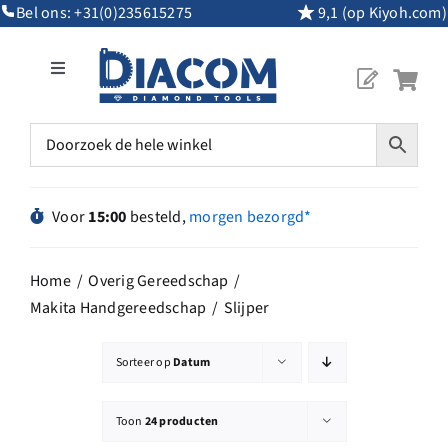
Ga
Bel ons:
+31(0)235615275
9,1 (op Kiyoh.com)
naar
inhoud
Toggle
Navigation
Mijn Account
Diamantgereedschap
Voor
15:00
besteld,
morgen bezorgd*
Machines
Home
Overig Gereedschap
Makita Handgereedschap
Slijper
Overig Gereedschap
Sorteer op
Datum
Maatwerk
Toon
24 producten