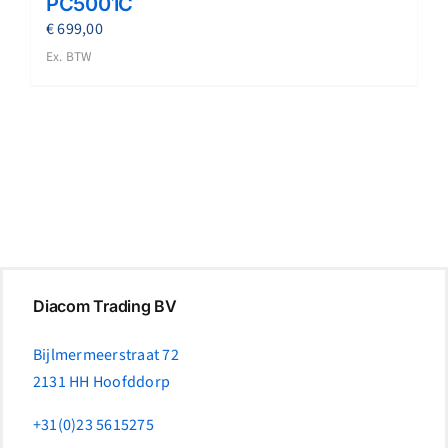
PC5001C
€
699,00
Ex. BTW
Diacom Trading BV
Bijlmermeerstraat 72
2131 HH Hoofddorp
+31(0)23 5615275