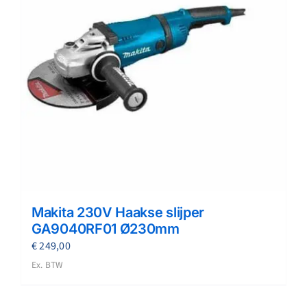
Makita 230V Haakse slijper
GA9040RF01 Ø230mm
€
249,00
Ex. BTW