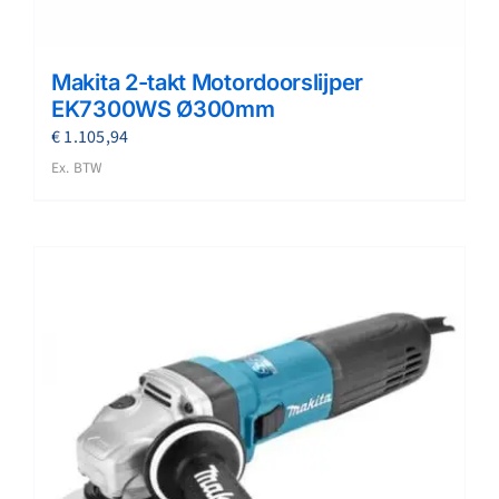
Makita 2-takt Motordoorslijper
EK7300WS Ø300mm
€
1.105,94
Ex. BTW