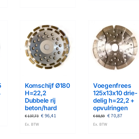
tot
€ 93,90.
€ 75,12.
,74
€ 18,57
5
Komschijf Ø180
Voegenfrees
4
H=22,2
125x13x10 drie-
Dubbele rij
delig h=22,2 +
beton/hard
opvulringen
ijke
ge
Oorspronkelijke
Huidige
Oorspronkelij
Huidige
€
96,41
€
70,87
€
137,73
€
88,59
prijs
prijs
prijs
prijs
Ex. BTW
Ex. BTW
was:
is:
was:
is:
9.