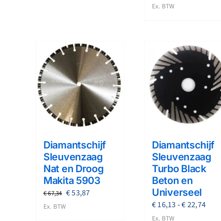
€ 22
Ex. BTW
€ 22,07
tot
€ 56
Diamantschijf
Diamantschijf
Sleuvenzaag
Sleuvenzaag
Nat en Droog
Turbo Black
Makita 5903
Beton en
Universeel
Oorspronkelijke
Huidige
€
53,87
€
67,34
Prij
€
16,13
-
€
22,74
prijs
prijs
Ex. BTW
€ 16
was:
is:
Ex. BTW