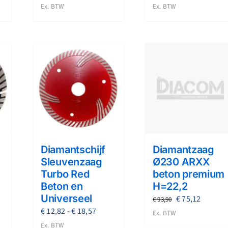
,91
€ 16,78
€ 20,
Ex. BTW
Ex. BTW
tot
tot
,39
€ 44,06
€ 68,
Diamantschijf
Diamantzaag
Sleuvenzaag
Ø230 ARXX
Turbo Red
beton premium
Beton en
H=22,2
Universeel
Oorspronkelij
Huidige
€
75,12
€
93,90
sklasse:
Prijsklasse:
€
12,82
-
€
18,57
prijs
prijs
Ex. BTW
,13
€ 12,82
Ex. BTW
was:
is: