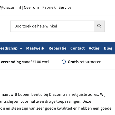
o@diacom.nl
|
Over ons
|
Fabriek
|
Service
reedschap
Maatwerk
Reparatie
Contact
Acties
Blog
s verzending
vanaf €100 excl.
Gratis
retourneren
mant wilt kopen, bent u bij Diacom aan het juiste adres. Wij
ntschijven voor natte en droge toepassingen. Deze
on en steen zijn van zeer goede kwaliteit en hebben een goede