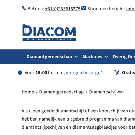
Ga
Bel ons:
+31(0)235615275
Stuur een bericht:
inf
naar
inhoud
Diamantgereedschap
Machines
Overig Ge
Voor
15:00
besteld,
morgen bezorgd*
Grati
Home
Diamantgereedschap
Diamantschijven
Als u een goede diamantschijf of een komschijf van dia
hebben namelijk een uitgebreid programma van diama
diamantslijpschijven en diamantzaagblaadjes voor bet