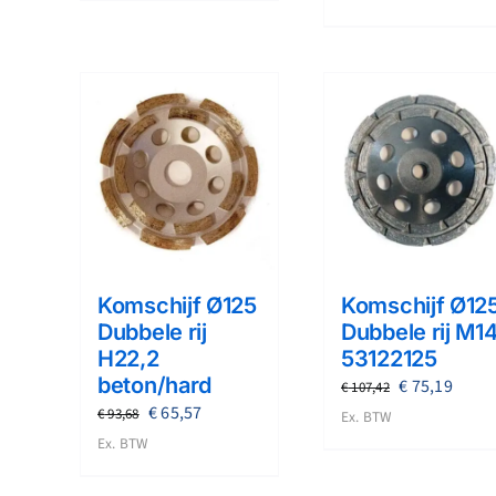
tot
€ 67,34.
€ 53,87.
€ 22
Komschijf Ø125
Komschijf Ø12
Dubbele rij
Dubbele rij M1
H22,2
53122125
beton/hard
Oorspronkel
Huidi
€
75,19
€
107,42
Oorspronkelijke
Huidige
€
65,57
prijs
prijs
€
93,68
Ex. BTW
prijs
prijs
Ex. BTW
was:
is:
was:
is:
€ 107,42.
€ 75,1