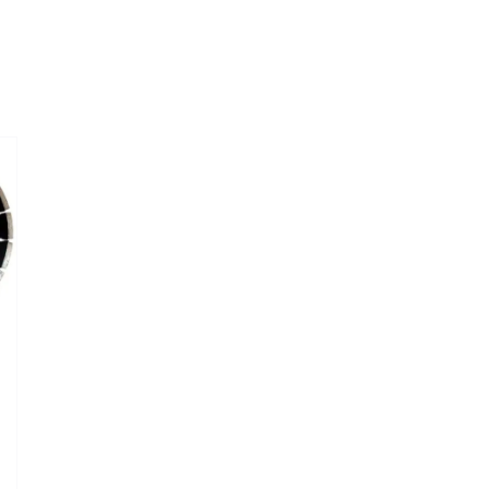
n.
lasse: