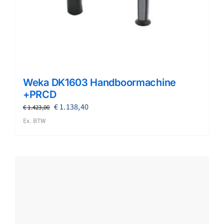
Weka DK1603 Handboormachine
+PRCD
Oorspronkelijke
Huidige
€
1.138,40
€
1.423,00
prijs
prijs
Ex. BTW
was:
is:
€ 1.423,00.
€ 1.138,40.