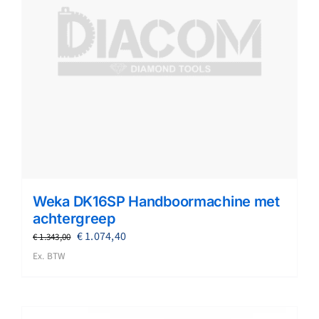
Weka DK16SP Handboormachine met
achtergreep
Oorspronkelijke
Huidige
€
1.074,40
€
1.343,00
prijs
prijs
Ex. BTW
was:
is:
€ 1.343,00.
€ 1.074,40.