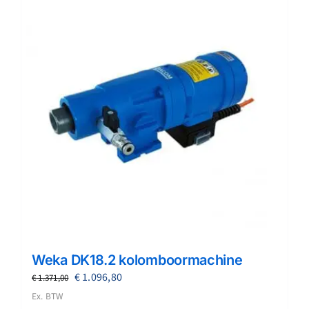
Weka DK18.2 kolomboormachine
Oorspronkelijke
Huidige
€
1.096,80
€
1.371,00
prijs
prijs
Ex. BTW