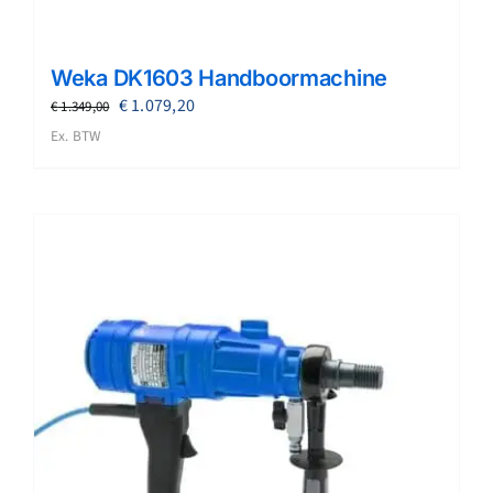
Weka DK1603 Handboormachine
Oorspronkelijke
Huidige
€
1.079,20
€
1.349,00
prijs
prijs
Ex. BTW
was:
is:
€ 1.349,00.
€ 1.079,20.