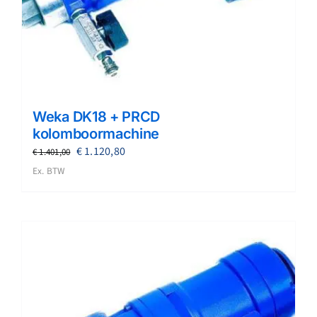
Weka DK18 + PRCD
kolomboormachine
Oorspronkelijke
Huidige
€
1.120,80
€
1.401,00
prijs
prijs
Ex. BTW
was:
is:
€ 1.401,00.
€ 1.120,80.