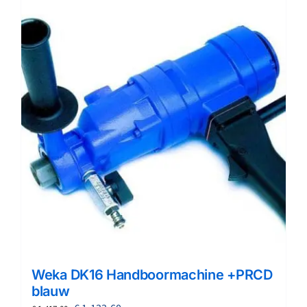
Weka DK16 Handboormachine +PRCD
blauw