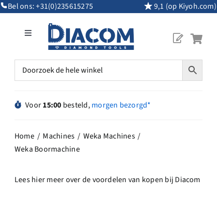
Ga
Bel ons:
+31(0)235615275
9,1 (op Kiyoh.com)
naar
inhoud
Toggle
Navigation
Mijn Account
Diamantgereedschap
Voor
15:00
besteld,
morgen bezorgd*
Machines
Home
Machines
Weka Machines
Weka Boormachine
Overig Gereedschap
Lees hier meer over de voordelen van kopen bij Diacom
Maatwerk