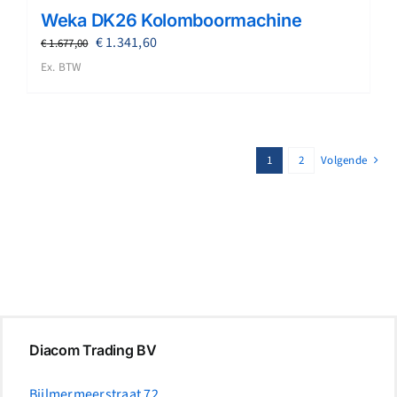
Weka DK26 Kolomboormachine
Oorspronkelijke
Huidige
€
1.341,60
€
1.677,00
prijs
prijs
Ex. BTW
was:
is:
€ 1.677,00.
€ 1.341,60.
1
2
Volgende
Diacom Trading BV
Bijlmermeerstraat 72