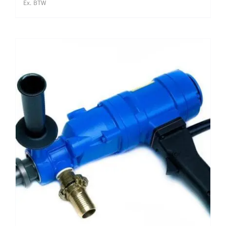
prijs
prijs
Ex. BTW
was:
is:
€ 1.480,00.
€ 1.184,00.