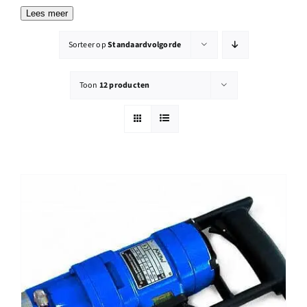
Reparatie
Lees meer
Contact
Sorteer op
Standaardvolgorde
Toon
12 producten
Acties
Blog
Vacatures