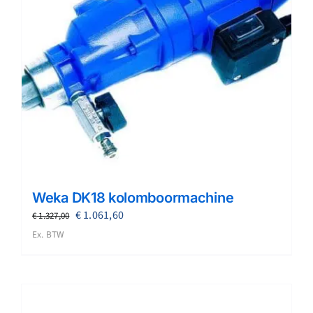
Weka DK18 kolomboormachine
Oorspronkelijke
Huidige
€
1.061,60
€
1.327,00
prijs
prijs
Ex. BTW
was:
is:
€ 1.327,00.
€ 1.061,60.