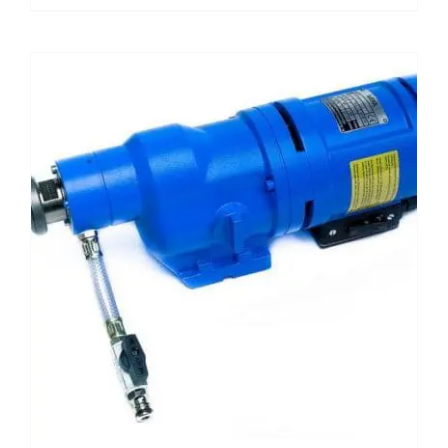
was:
is:
€ 1.371,00.
€ 1.096,80.