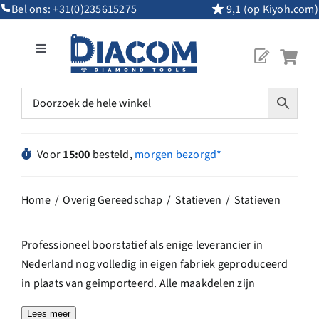
Ga
Bel ons:
+31(0)235615275
9,1 (op Kiyoh.com)
naar
inhoud
Toggle
Navigation
Mijn Account
Diamantgereedschap
Voor
15:00
besteld,
morgen bezorgd*
Machines
Home
Overig Gereedschap
Statieven
Statieven
Overig Gereedschap
Professioneel boorstatief als enige leverancier in
Nederland nog volledig in eigen fabriek geproduceerd
Maatwerk
in plaats van geimporteerd. Alle maakdelen zijn
gemaakt met professionele CNC draai-en
Lees meer