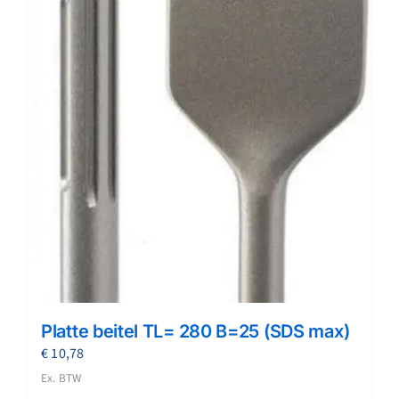
Platte beitel TL= 280 B=25 (SDS max)
€
10,78
Ex. BTW