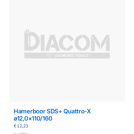
Hamerboor SDS+ Quattro-X
ø12,0×110/160
€
12,23