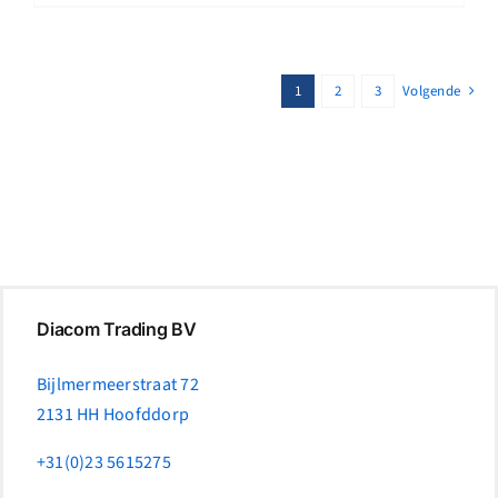
1
2
3
Volgende
Diacom Trading BV
Bijlmermeerstraat 72
2131 HH Hoofddorp
+31(0)23 5615275