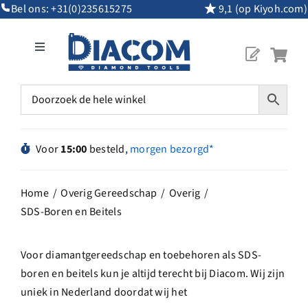
Ga
Bel ons:
+31(0)235615275
9,1 (op Kiyoh.com)
naar
inhoud
Toggle
Navigation
Mijn Account
Diamantgereedschap
Voor
15:00
besteld,
morgen bezorgd*
Machines
Home
Overig Gereedschap
Overig
SDS-Boren en Beitels
Overig Gereedschap
Voor diamantgereedschap en toebehoren als SDS-
Maatwerk
boren en beitels kun je altijd terecht bij Diacom. Wij zijn
uniek in Nederland doordat wij het