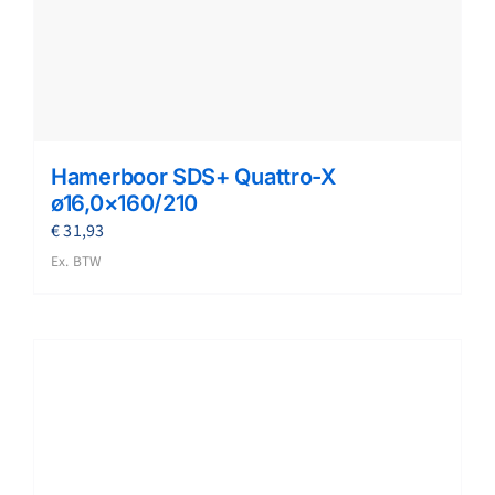
Hamerboor SDS+ Quattro-X
ø16,0×160/210
€
31,93
Ex. BTW