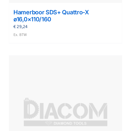
Hamerboor SDS+ Quattro-X
ø16,0×110/160
€
29,24
Ex. BTW