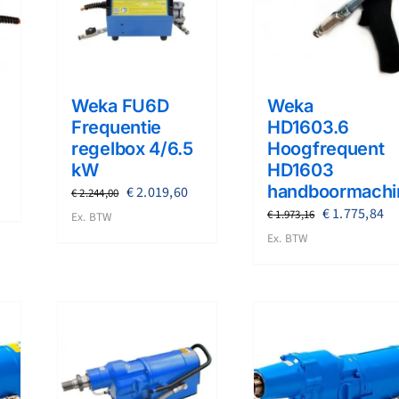
Weka FU6D
Weka
Frequentie
HD1603.6
regelbox 4/6.5
Hoogfrequent
kW
HD1603
handboormachi
Oorspronkelijke
Huidige
€
2.019,60
€
2.244,00
Oorspronkel
Hu
€
1.775,84
prijs
prijs
€
1.973,16
Ex. BTW
prijs
pr
was:
is:
Ex. BTW
was:
is:
€ 2.244,00.
€ 2.019,60.
€ 1.973,16.
€ 