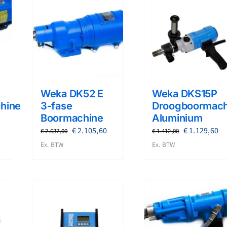
Weka DK52 E
Weka DKS15P
hine
3-fase
Droogboormach
Boormachine
Aluminium
lijke
uidige
Oorspronkelijke
Huidige
Oorspronkel
Hu
€
2.105,60
€
1.129,60
€
2.632,00
€
1.412,00
rijs
prijs
prijs
prijs
pr
Ex. BTW
Ex. BTW
s:
was:
is:
was:
is:
 1.591,20.
€ 2.632,00.
€ 2.105,60.
€ 1.412,00.
€ 