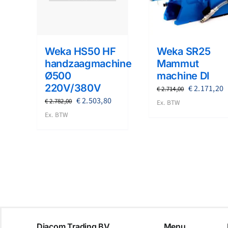
Weka HS50 HF
Weka SR25
handzaagmachine
Mammut
Ø500
machine DI
220V/380V
Oorspronke
H
€
2.171,20
€
2.714,00
Oorspronkelijke
Huidige
€
2.503,80
prijs
p
€
2.782,00
Ex. BTW
prijs
prijs
Ex. BTW
was:
i
was:
is:
€ 2.714,00.
€
€ 2.782,00.
€ 2.503,80.
Diacom Trading BV
Menu