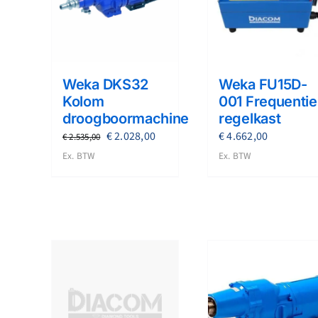
Weka DKS32
Weka FU15D-
Kolom
001 Frequentie
droogboormachine
regelkast
Oorspronkelijke
Huidige
€
2.028,00
€
4.662,00
€
2.535,00
prijs
prijs
Ex. BTW
Ex. BTW
was:
is:
€ 2.535,00.
€ 2.028,00.