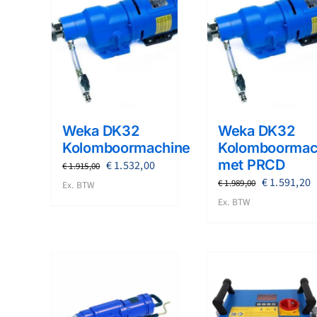
Weka DK32
Weka DK32
Kolomboormachine
Kolomboormac
met PRCD
Oorspronkelijke
Huidige
€
1.532,00
€
1.915,00
Oorspronke
H
€
1.591,20
prijs
prijs
€
1.989,00
Ex. BTW
prijs
p
was:
is:
Ex. BTW
was:
i
€ 1.915,00.
€ 1.532,00.
€ 1.989,00.
€