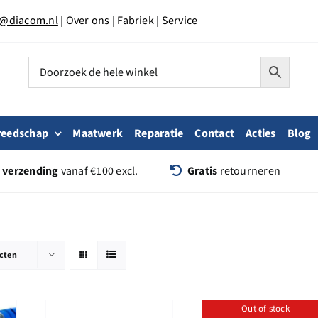
o@diacom.nl
|
Over ons
|
Fabriek
|
Service
reedschap
Maatwerk
Reparatie
Contact
Acties
Blog
s verzending
vanaf €100 excl.
Gratis
retourneren
cten
Out of stock