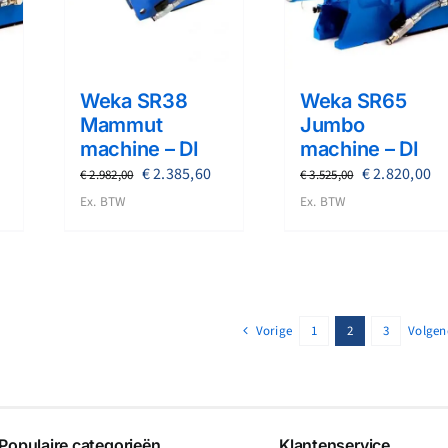
Weka SR38
Weka SR65
Mammut
Jumbo
machine – DI
machine – DI
lijke
uidige
Oorspronkelijke
Huidige
Oorspronkel
Hu
€
2.385,60
€
2.820,00
€
2.982,00
€
3.525,00
rijs
prijs
prijs
prijs
pr
Ex. BTW
Ex. BTW
s:
was:
is:
was:
is:
 2.171,20.
€ 2.982,00.
€ 2.385,60.
€ 3.525,00.
€ 
Vorige
1
2
3
Volgen
Populaire categorieën
Klantenservice