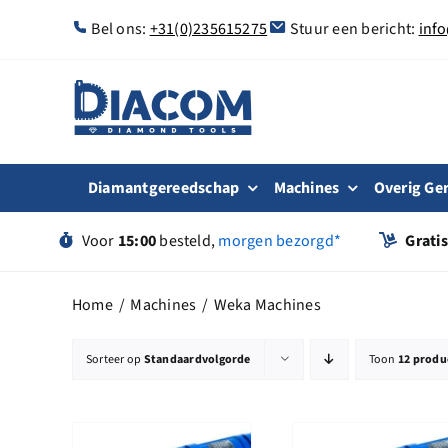
Ga
Bel ons:
+31(0)235615275
Stuur een bericht:
inf
naar
inhoud
Diamantgereedschap
Machines
Overig Ge
Voor
15:00
besteld,
morgen bezorgd*
Grati
Home
Machines
Weka Machines
Sorteer op
Standaardvolgorde
Toon
12 produ