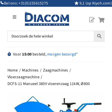
Ga
Bel ons:
+31(0)235615275
9,1 (op Kiyoh.com)
naar
inhoud
Toggle
Navigation
Mijn Account
Diamantgereedschap
Voor
15:00
besteld,
morgen bezorgd*
Machines
Home
Machines
Zaagmachines
Vloerzaagmachine
Overig Gereedschap
DCFS-11 Manueel 380V vloerenzaag 11kW, Ø800
Maatwerk