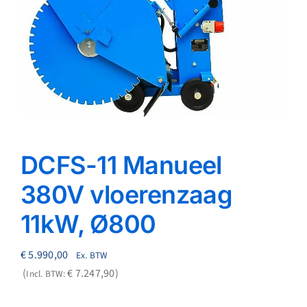
Reparatie
Contact
Acties
Blog
DCFS-11 Manueel
Vacatures
380V vloerenzaag
11kW, Ø800
€
5.990,00
Ex. BTW
€
7.247,90
Incl. BTW: