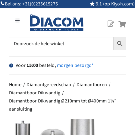
Ga
Bel ons:
+31(0)235615275
9,1 (op Kiyoh.com)
naar
inhoud
Toggle
Navigation
Mijn Account
Diamantgereedschap
Voor
15:00
besteld,
morgen bezorgd*
Machines
Home
Diamantgereedschap
Diamantboren
Diamantboor Dikwandig
Overig Gereedschap
Diamantboor Dikwandig Ø210mm tot Ø400mm 1¼”
aansluiting
Maatwerk