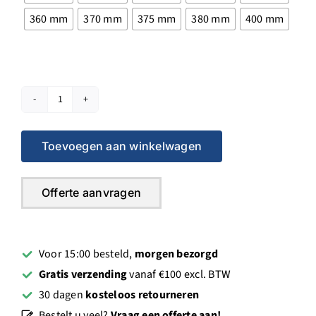
360 mm
370 mm
375 mm
380 mm
400 mm
Diamantboor
Dikwandig
Ø210mm
Toevoegen aan winkelwagen
tot
Ø400mm
Offerte aanvragen
1¼"
aansluiting
aantal
Voor 15:00 besteld,
morgen bezorgd
Gratis verzending
vanaf €100 excl. BTW
30 dagen
kosteloos retourneren
Bestelt u veel?
Vraag een offerte aan!