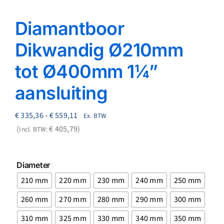
Diamantboor
Dikwandig Ø210mm
tot Ø400mm 1¼”
aansluiting
Prijsklasse:
€
335,36
-
€
559,11
Ex. BTW
€ 335,36
€
405,79
Incl. BTW:
tot
€ 559,11

Diameter
210 mm
220 mm
230 mm
240 mm
250 mm
260 mm
270 mm
280 mm
290 mm
300 mm
310 mm
325 mm
330 mm
340 mm
350 mm