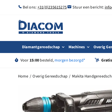
Ga
Bel ons:
+31(0)235615275
Stuur een bericht:
inf
naar
inhoud
Diamantgereedschap
Machines
Overig Ge
Voor
15:00
besteld,
morgen bezorgd*
Grati
Home
Overig Gereedschap
Makita Handgereedsc