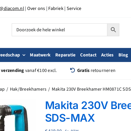
o@diacom.nl
|
Over ons
|
Fabriek
|
Service
reedschap
Maatwerk
Reparatie
Contact
Acties
Blog
s verzending
vanaf €100 excl.
Gratis
retourneren
hap
Hak/Breekhamers
Makita 230V Breekhamer HM0871C SD
Makita 230V Br
SDS-MAX