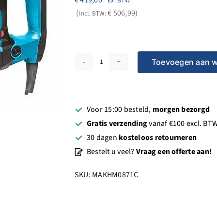
€
419,00
Ex. BTW
€
506,99
Incl. BTW:
Toevoegen aan 
Makita
230V
Breekhamer
HM0871C
Voor 15:00 besteld,
morgen bezorgd
SDS-
Gratis verzending
vanaf €100 excl. BT
MAX
30 dagen
kosteloos retourneren
aantal
Bestelt u veel?
Vraag een offerte aan!
SKU:
MAKHM0871C