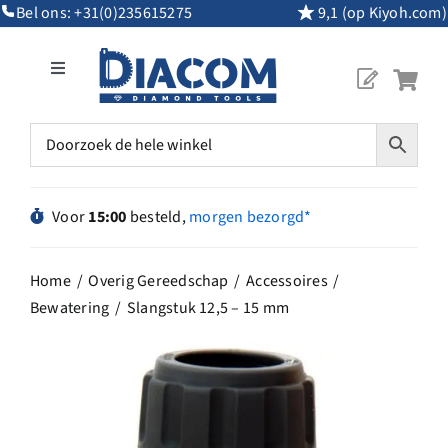
Ga
Bel ons:
+31(0)235615275
9,1 (op Kiyoh.com)
naar
inhoud
Toggle
Navigation
Mijn Account
Diamantgereedschap
Voor
15:00
besteld,
morgen bezorgd*
Machines
Home
Overig Gereedschap
Accessoires
Bewatering
Slangstuk 12,5 – 15 mm
Overig Gereedschap
Maatwerk