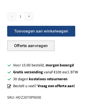
Slangstuk
12,5
Toevoegen aan winkelwagen
-
15
mm
Offerte aanvragen
aantal
Voor 15:00 besteld,
morgen bezorgd
Gratis verzending
vanaf €100 excl. BTW
30 dagen
kosteloos retourneren
Bestelt u veel?
Vraag een offerte aan!
SKU:
HOZ2070P0000