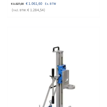
Oorspronkelijke
Huidige
€
1.061,60
Ex. BTW
€
1.327,00
prijs
prijs
€
1.284,54
Incl. BTW:
was:
is:
€ 1.327,00.
€ 1.061,60.