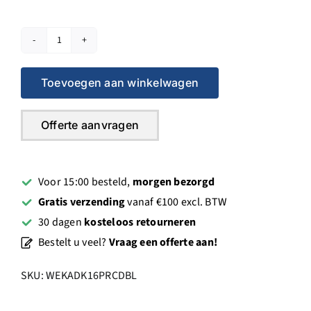
€ 1.417,00.
€ 1.133,60.
Weka
DK16
Toevoegen aan winkelwagen
Handboormachine
+PRCD
blauw
Offerte aanvragen
aantal
Voor 15:00 besteld,
morgen bezorgd
Gratis verzending
vanaf €100 excl. BTW
30 dagen
kosteloos retourneren
Bestelt u veel?
Vraag een offerte aan!
SKU:
WEKADK16PRCDBL