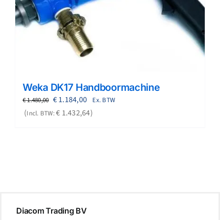
Weka DK17 Handboormachine
Oorspronkelijke
Huidige
€
1.184,00
Ex. BTW
€
1.480,00
prijs
prijs
€
1.432,64
Incl. BTW:
was:
is:
€ 1.480,00.
€ 1.184,00.
Diacom Trading BV