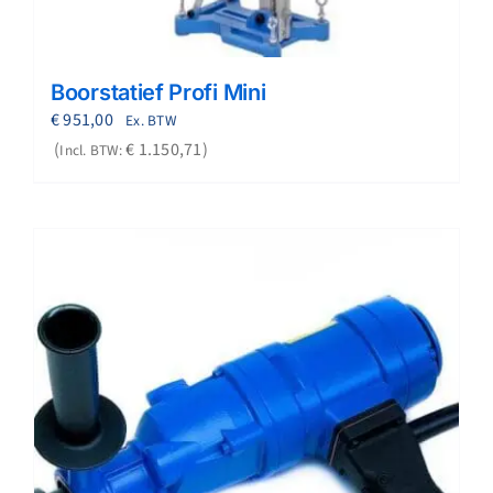
Boorstatief Profi Mini
€
951,00
Ex. BTW
€
1.150,71
Incl. BTW: