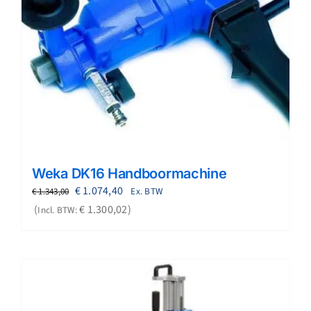
Weka DK16 Handboormachine
Oorspronkelijke
Huidige
€
1.074,40
Ex. BTW
€
1.343,00
prijs
prijs
€
1.300,02
Incl. BTW:
was:
is:
€ 1.343,00.
€ 1.074,40.