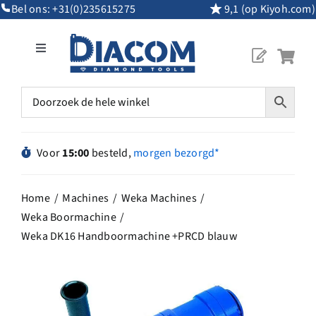
Ga
Bel ons:
+31(0)235615275
9,1 (op Kiyoh.com)
naar
inhoud
Toggle
Navigation
Mijn Account
Diamantgereedschap
Voor
15:00
besteld,
morgen bezorgd*
Machines
Home
Machines
Weka Machines
Weka Boormachine
Overig Gereedschap
Weka DK16 Handboormachine +PRCD blauw
Maatwerk