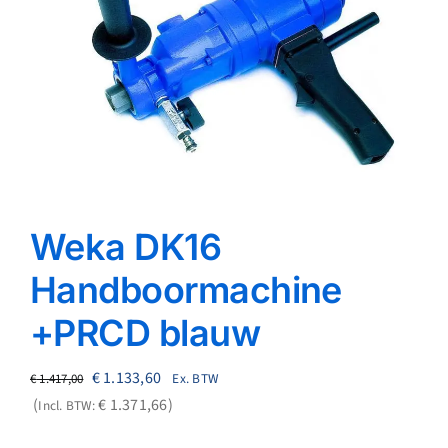
Reparatie
Contact
Acties
Blog
Weka DK16
Vacatures
Handboormachine
+PRCD blauw
Oorspronkelijke
Huidige
€
1.133,60
Ex. BTW
€
1.417,00
prijs
prijs
€
1.371,66
Incl. BTW:
was:
is: