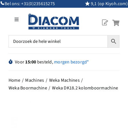
Ga
Bel ons:
+31(0)235615275
9,1 (op Kiyoh.com)
naar
inhoud
Toggle
Navigation
Mijn Account
Diamantgereedschap
Voor
15:00
besteld,
morgen bezorgd*
Machines
Home
Machines
Weka Machines
Weka Boormachine
Weka DK18.2 kolomboormachine
Overig Gereedschap
Maatwerk