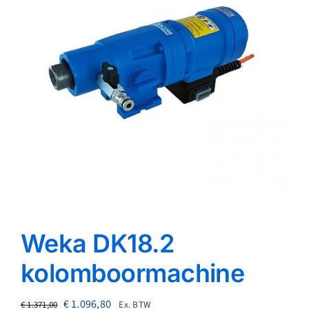
Reparatie
Contact
Acties
Blog
Vacatures
Weka DK18.2
kolomboormachine
Oorspronkelijke
Huidige
€
1.096,80
Ex. BTW
€
1.371,00