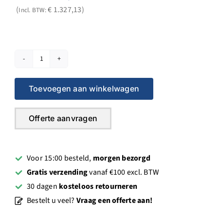
prijs
prijs
€
1.327,13
Incl. BTW:
was:
is:
€ 1.371,00.
€ 1.096,80.
Weka
DK18.2
Toevoegen aan winkelwagen
kolomboormachine
aantal
Offerte aanvragen
Voor 15:00 besteld,
morgen bezorgd
Gratis verzending
vanaf €100 excl. BTW
30 dagen
kosteloos retourneren
Bestelt u veel?
Vraag een offerte aan!