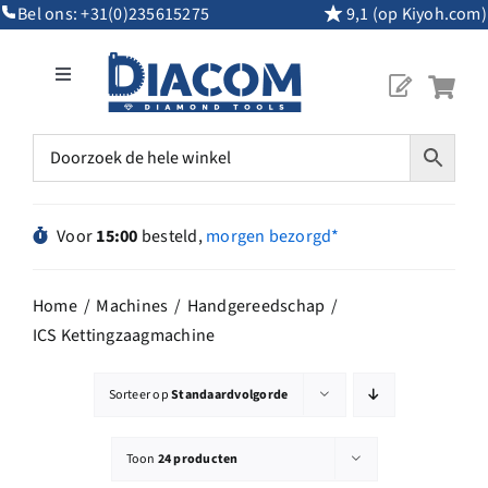
Ga
Bel ons:
+31(0)235615275
9,1 (op Kiyoh.com)
naar
inhoud
Toggle
Navigation
Mijn Account
Diamantgereedschap
Voor
15:00
besteld,
morgen bezorgd*
Machines
Home
Machines
Handgereedschap
ICS Kettingzaagmachine
Overig Gereedschap
Sorteer op
Standaardvolgorde
Maatwerk
Toon
24 producten