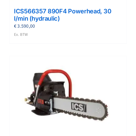
ICS566357 890F4 Powerhead, 30
l/min (hydraulic)
€
3.590,00
Ex. BTW