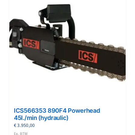
ICS566353 890F4 Powerhead
45l./min (hydraulic)
€
3.950,00
Ex. BTW