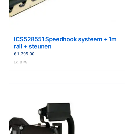
ICS528551 Speedhook systeem + 1m
rail + steunen
€
1.295,00
Ex. BTW