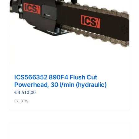
ICS566352 890F4 Flush Cut
Powerhead, 30 l/min (hydraulic)
€
4.510,00
Ex. BTW