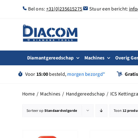
Ga
Bel ons:
+31(0)235615275
Stuur een bericht:
inf
naar
inhoud
Diamantgereedschap
Machines
Overig Ge
Voor
15:00
besteld,
morgen bezorgd*
Grati
Home
Machines
Handgereedschap
ICS Ketting
Sorteer op
Standaardvolgorde
Toon
12 produ