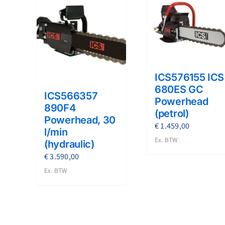
ICS576155 ICS
680ES GC
ICS566357
Powerhead
890F4
(petrol)
Powerhead, 30
€
1.459,00
l/min
Ex. BTW
(hydraulic)
€
3.590,00
Ex. BTW