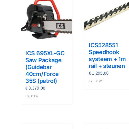
ICS528551
Speedhook
ICS 695XL-GC
systeem + 1m
Saw Package
rail + steunen
(Guidebar
€
1.295,00
40cm/Force
35S (petrol)
Ex. BTW
€
3.379,00
Ex. BTW