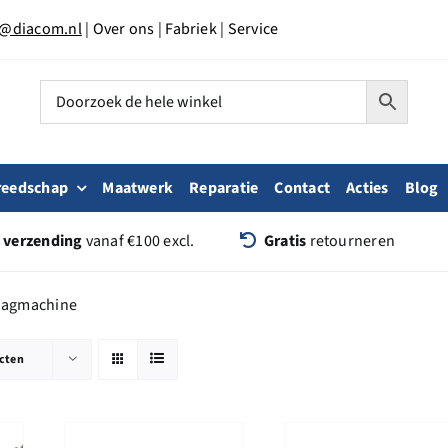
o@diacom.nl
|
Over ons
|
Fabriek
|
Service
reedschap
Maatwerk
Reparatie
Contact
Acties
Blog
s verzending
vanaf €100 excl.
Gratis
retourneren
zaagmachine
cten