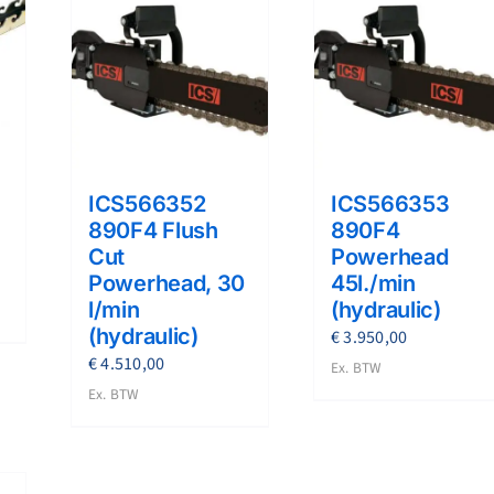
ICS566352
ICS566353
890F4 Flush
890F4
Cut
Powerhead
Powerhead, 30
45l./min
l/min
(hydraulic)
(hydraulic)
€
3.950,00
€
4.510,00
Ex. BTW
Ex. BTW