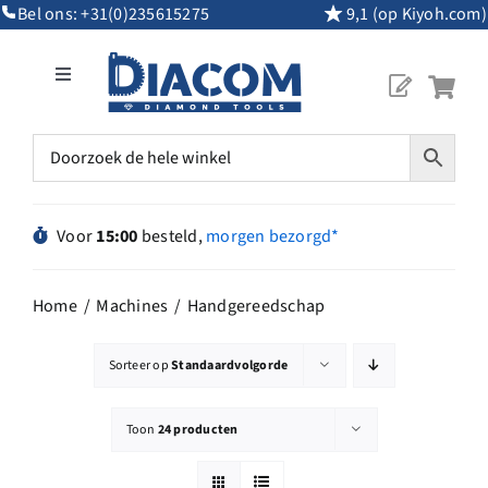
Ga
Bel ons:
+31(0)235615275
9,1 (op Kiyoh.com)
naar
inhoud
Toggle
Navigation
Mijn Account
Diamantgereedschap
Voor
15:00
besteld,
morgen bezorgd*
Machines
Home
Machines
Handgereedschap
Overig Gereedschap
Sorteer op
Standaardvolgorde
Maatwerk
Toon
24 producten