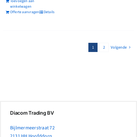
Toevoegen aan
winkelwagen
Offerte aanvragen
Details
1
2
Volgende
Diacom Trading BV
Bijlmermeerstraat 72
2131 HH Hoofddorp