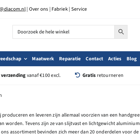
o@diacom.nl
|
Over ons
|
Fabriek
|
Service
reedschap
Maatwerk
Reparatie
Contact
Acties
Blog
s verzending
vanaf €100 excl.
Gratis
retourneren
n
j produceren en leveren zijn allemaal voorzien van een handgre
 worden. Tevens zijn ze van slijtvast en lichtgewicht aluminium
n ons assortiment bevinden zich meer dan 20 onderdelen voor de