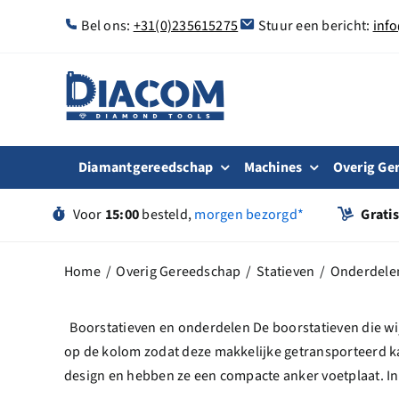
Ga
Bel ons:
+31(0)235615275
Stuur een bericht:
inf
naar
inhoud
Diamantgereedschap
Machines
Overig Ge
Voor
15:00
besteld,
morgen bezorgd*
Grati
Home
Overig Gereedschap
Statieven
Onderdele
Boorstatieven en onderdelen De boorstatieven die wi
op de kolom zodat deze makkelijke getransporteerd kan
design en hebben ze een compacte anker voetplaat. I