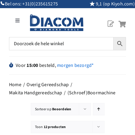
Ga
Bel ons:
+31(0)235615275
9,1 (op Kiyoh.com)
naar
inhoud
Toggle
Navigation
Mijn Account
Diamantgereedschap
Voor
15:00
besteld,
morgen bezorgd*
Machines
Home
Overig Gereedschap
Makita Handgereedschap
(Schroef)Boormachine
Overig Gereedschap
Sorteer op
Beoordelen
Maatwerk
Toon
12 producten