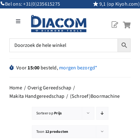
Ga
Bel ons:
+31(0)235615275
9,1 (op Kiyoh.com)
naar
inhoud
Toggle
Navigation
Mijn Account
Diamantgereedschap
Voor
15:00
besteld,
morgen bezorgd*
Machines
Home
Overig Gereedschap
Makita Handgereedschap
(Schroef)Boormachine
Overig Gereedschap
Sorteer op
Prijs
Maatwerk
Toon
12 producten