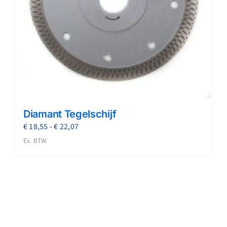
Diamant Tegelschijf
Prijsklasse:
€
18,55
-
€
22,07
€ 18,55
Ex. BTW
tot
€ 22,07