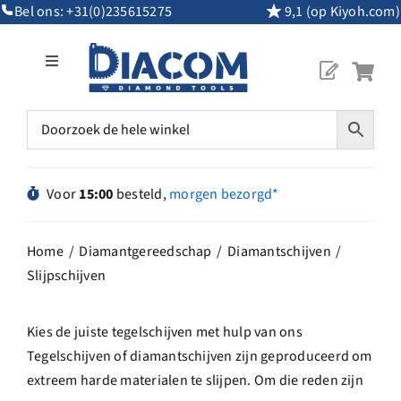
Ga
Bel ons:
+31(0)235615275
9,1 (op Kiyoh.com)
naar
inhoud
Toggle
Navigation
Mijn Account
Diamantgereedschap
Voor
15:00
besteld,
morgen bezorgd*
Machines
Home
Diamantgereedschap
Diamantschijven
Slijpschijven
Overig Gereedschap
Kies de juiste tegelschijven met hulp van ons
Maatwerk
Tegelschijven of diamantschijven zijn geproduceerd om
extreem harde materialen te slijpen. Om die reden zijn