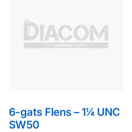
Reparatie
Contact
Acties
Blog
Vacatures
6-gats Flens – 1¼ UNC
SW50