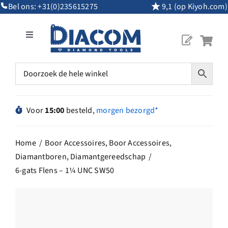
Ga
Bel ons:
+31(0)235615275
9,1 (op Kiyoh.com)
naar
inhoud
Toggle
Navigation
Mijn Account
Diamantgereedschap
Voor
15:00
besteld,
morgen bezorgd*
Machines
Home
Boor Accessoires
Boor Accessoires
Diamantboren
Diamantgereedschap
Overig Gereedschap
6-gats Flens – 1¼ UNC SW50
Maatwerk