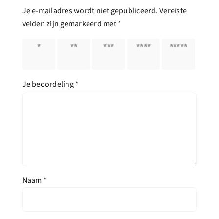
Je e-mailadres wordt niet gepubliceerd.
Vereiste
velden zijn gemarkeerd met
*
1 van
2 van
3 van
4 van
5 van
de 5
de 5
de 5
de 5
de 5
sterren
sterren
sterren
sterren
sterren
Je beoordeling
*
Naam
*