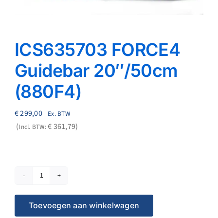
Reparatie
Contact
ICS635703 FORCE4
Guidebar 20″/50cm
Acties
(880F4)
Blog
€
299,00
Ex. BTW
€
361,79
Incl. BTW:
Vacatures
ICS635703
FORCE4
Toevoegen aan winkelwagen
Guidebar