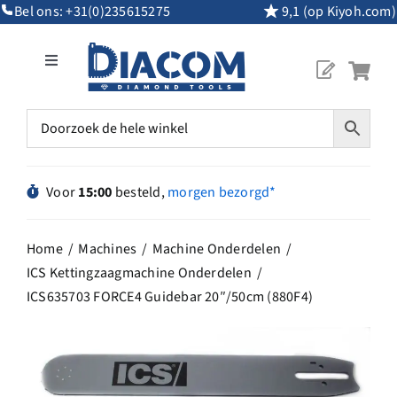
Ga
Bel ons:
+31(0)235615275
9,1 (op Kiyoh.com)
naar
inhoud
Toggle
Navigation
Mijn Account
Diamantgereedschap
Voor
15:00
besteld,
morgen bezorgd*
Machines
Home
Machines
Machine Onderdelen
ICS Kettingzaagmachine Onderdelen
Overig Gereedschap
ICS635703 FORCE4 Guidebar 20″/50cm (880F4)
Maatwerk