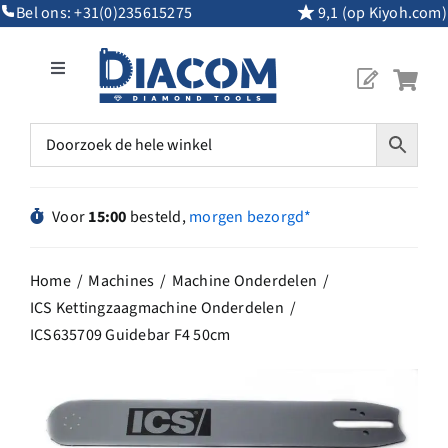
Ga
Bel ons:
+31(0)235615275
9,1 (op Kiyoh.com)
naar
inhoud
Toggle
Navigation
Mijn Account
Diamantgereedschap
Voor
15:00
besteld,
morgen bezorgd*
Machines
Home
Machines
Machine Onderdelen
ICS Kettingzaagmachine Onderdelen
Overig Gereedschap
ICS635709 Guidebar F4 50cm
Maatwerk