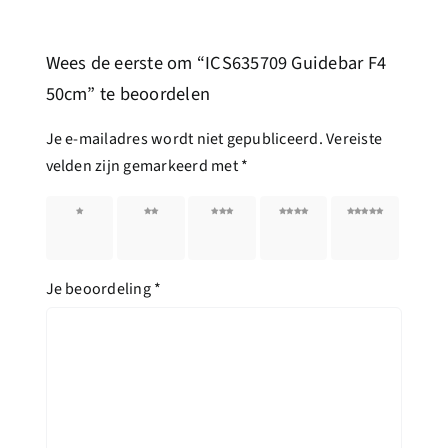
Wees de eerste om “ICS635709 Guidebar F4
50cm” te beoordelen
Je e-mailadres wordt niet gepubliceerd.
Vereiste
velden zijn gemarkeerd met
*
1 van
2 van
3 van
4 van
5 van
de 5
de 5
de 5
de 5
de 5
sterren
sterren
sterren
sterren
sterren
Je beoordeling
*