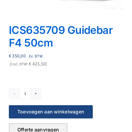
Reparatie
Contact
ICS635709 Guidebar
F4 50cm
Acties
€
350,00
Ex. BTW
Blog
€
423,50
Incl. BTW:
Vacatures
ICS635709
Guidebar
Toevoegen aan winkelwagen
F4
50cm
aantal
Offerte aanvragen