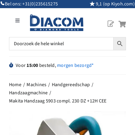
Ga
Bel ons:
+31(0)235615275
9,1 (op Kiyoh.com)
naar
inhoud
Toggle
Navigation
Mijn Account
Diamantgereedschap
Voor
15:00
besteld,
morgen bezorgd*
Machines
Home
Machines
Handgereedschap
Handzaagmachine
Overig Gereedschap
Makita Handzaag 5903 compl. 230 DZ +12H CEE
Maatwerk