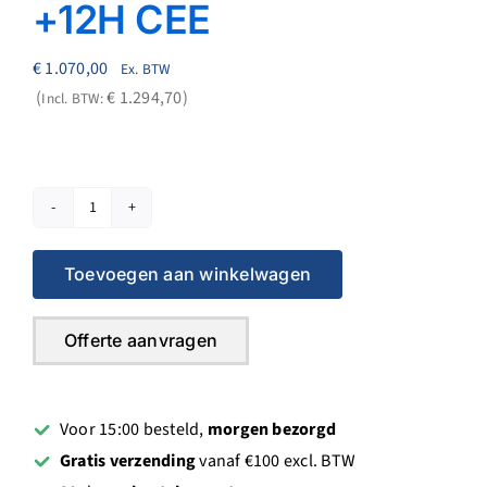
+12H CEE
€
1.070,00
Ex. BTW
€
1.294,70
Incl. BTW:
Makita
Handzaag
Toevoegen aan winkelwagen
5903
compl.
230
Offerte aanvragen
DZ
+12H
CEE
Voor 15:00 besteld,
morgen bezorgd
aantal
Gratis verzending
vanaf €100 excl. BTW