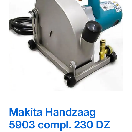
Reparatie
Contact
Acties
Blog
Vacatures
Makita Handzaag
5903 compl. 230 DZ