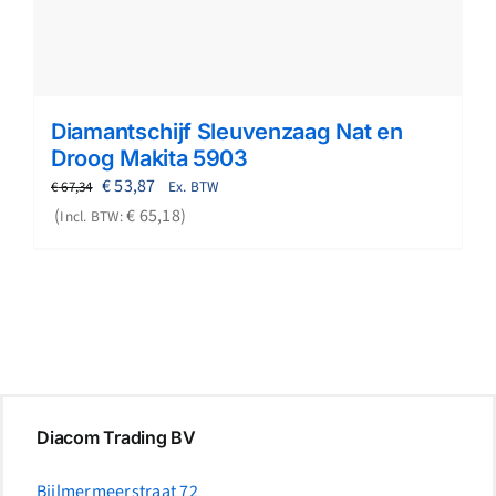
Diamantschijf Sleuvenzaag Nat en
Droog Makita 5903
Oorspronkelijke
Huidige
€
53,87
Ex. BTW
€
67,34
prijs
prijs
€
65,18
Incl. BTW:
was:
is:
€ 67,34.
€ 53,87.
Diacom Trading BV
Bijlmermeerstraat 72