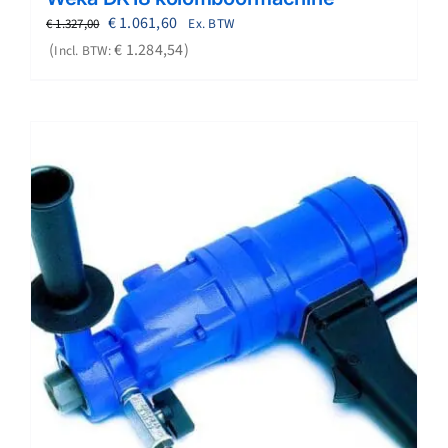
Oorspronkelijke
Huidige
€
1.061,60
Ex. BTW
€
1.327,00
prijs
prijs
€
1.284,54
Incl. BTW:
was:
is:
€ 1.327,00.
€ 1.061,60.