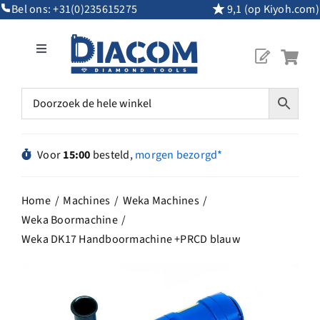
Ga
Bel ons:
+31(0)235615275
9,1 (op Kiyoh.com)
naar
inhoud
Toggle
Navigation
Mijn Account
Diamantgereedschap
Voor
15:00
besteld,
morgen bezorgd*
Machines
Home
Machines
Weka Machines
Weka Boormachine
Overig Gereedschap
Weka DK17 Handboormachine +PRCD blauw
Maatwerk