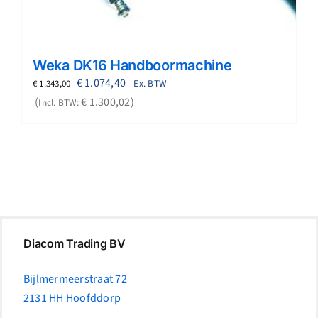
Weka DK16 Handboormachine
Oorspronkelijke
Huidige
€
1.074,40
Ex. BTW
€
1.343,00
prijs
prijs
€
1.300,02
Incl. BTW:
was:
is:
€ 1.343,00.
€ 1.074,40.
Diacom Trading BV
Bijlmermeerstraat 72
2131 HH Hoofddorp