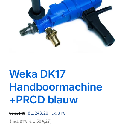
Reparatie
Contact
Acties
Blog
Weka DK17
Vacatures
Handboormachine
+PRCD blauw
Oorspronkelijke
Huidige
€
1.243,20
Ex. BTW
€
1.554,00
prijs
prijs
€
1.504,27
Incl. BTW:
was:
is: