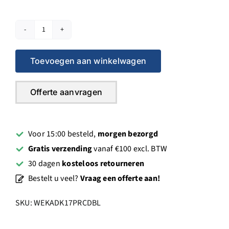
€ 1.554,00.
€ 1.243,20.
Weka
DK17
Toevoegen aan winkelwagen
Handboormachine
+PRCD
blauw
Offerte aanvragen
aantal
Voor 15:00 besteld,
morgen bezorgd
Gratis verzending
vanaf €100 excl. BTW
30 dagen
kosteloos retourneren
Bestelt u veel?
Vraag een offerte aan!
SKU:
WEKADK17PRCDBL