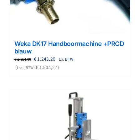
Weka DK17 Handboormachine +PRCD
blauw
Oorspronkelijke
Huidige
€
1.243,20
Ex. BTW
€
1.554,00
prijs
prijs
€
1.504,27
Incl. BTW:
was:
is:
€ 1.554,00.
€ 1.243,20.