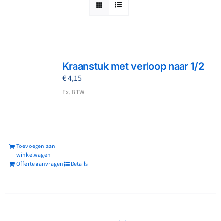
Reparatie
Contact
Kraanstuk met verloop naar 1/2
Acties
€
4,15
Ex. BTW
Blog
Vacatures
Toevoegen aan
winkelwagen
Offerte aanvragen
Details