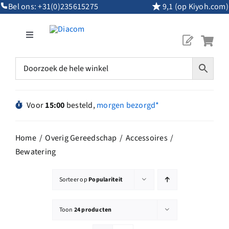
Ga
Bel ons:
+31(0)235615275
9,1 (op Kiyoh.com)
naar
inhoud
Toggle
Navigation
Mijn Account
Diamantgereedschap
Voor
15:00
besteld,
morgen bezorgd*
Machines
Home
Overig Gereedschap
Accessoires
Bewatering
Overig Gereedschap
Sorteer op
Populariteit
Maatwerk
Toon
24 producten