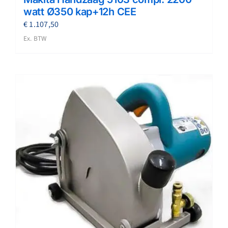
watt Ø350 kap+12h CEE
€
1.107,50
Ex. BTW