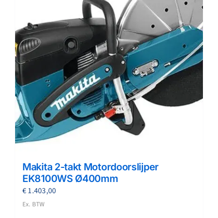
Makita 2-takt Motordoorslijper
EK8100WS Ø400mm
€
1.403,00
Ex. BTW