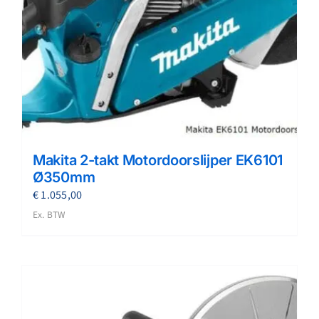
Makita 2-takt Motordoorslijper EK6101
Ø350mm
€
1.055,00
Ex. BTW