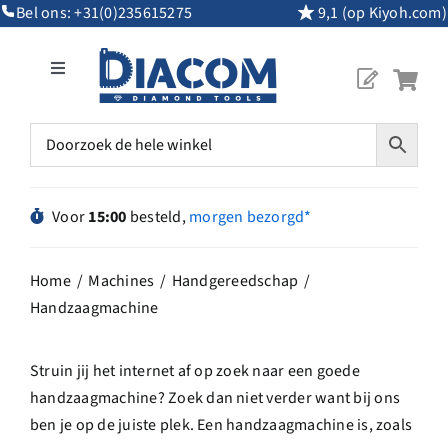
Ga
Bel ons:
+31(0)235615275
9,1 (op Kiyoh.com)
naar
inhoud
Toggle
Navigation
Mijn Account
Diamantgereedschap
Voor
15:00
besteld,
morgen bezorgd*
Machines
Home
Machines
Handgereedschap
Handzaagmachine
Overig Gereedschap
Struin jij het internet af op zoek naar een goede
Maatwerk
handzaagmachine? Zoek dan niet verder want bij ons
ben je op de juiste plek. Een handzaagmachine is, zoals