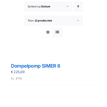
Reparatie
Sorteer op
Datum
Contact
Toon
12 producten
Acties
Blog
Vacatures
Dompelpomp SIMER 6
€
225,00
Ex. BTW