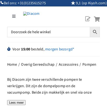
Ga
Bel ons:
+31(0)235615275
9,1 (op Kiyoh.com)
naar
inhoud
Toggle
Navigation
Mijn Account
Diamantgereedschap
Voor
15:00
besteld,
morgen bezorgd*
Machines
Home
Overig Gereedschap
Accessoires
Pompen
Overig Gereedschap
Bij Diacom zijn twee verschillende pompen te
verkrijgen. Dit zijn de dompelpomp en de
Maatwerk
vacuumpomp. Beide zijn makkelijk en snel via onze
website te bestellen.
Lees meer